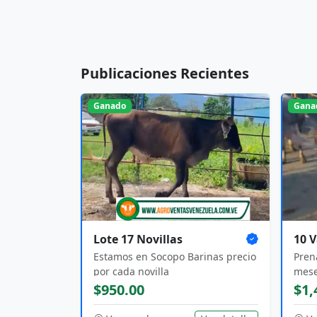
Publicaciones Recientes
Ganado
Gana
Lote 17 Novillas
10 V
Estamos en Socopo Barinas precio
Pren
por cada novilla
mese
Soco
$950.00
$1,