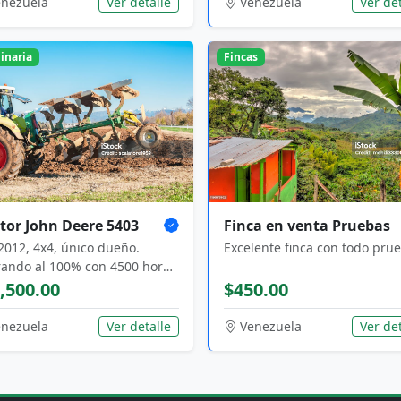
nezuela
Ver detalle
Venezuela
Ver det
inaria
Fincas
tor John Deere 5403
Finca en venta Pruebas
2012, 4x4, único dueño.
Excelente finca con todo pru
ando al 100% con 4500 horas
so.
,500.00
$450.00
nezuela
Ver detalle
Venezuela
Ver det