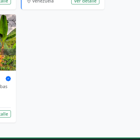
alle
Venezuela
Ver detalle
ebas
alle