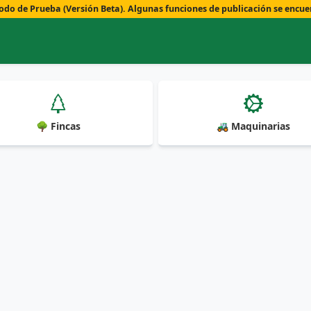
o de Prueba (Versión Beta). Algunas funciones de publicación se encue
🌳 Fincas
🚜 Maquinarias