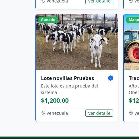
Venezuela
Ver detalle
Ve
Ganado
Maqu
Lote novillas Pruebas
Trac
Este lote es una prueba del
Año 
sistema
Oper
de u
$1,200.00
$12
Venezuela
Ver detalle
Ve