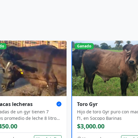
do
Ganado
acas lecheras
Toro Gyr
adas de un gyr tienen 7
Hijo de toro Gyr puro con ma
s promedio de leche 8 litros
f1, en Socopo Barinas
po Barinas
450.00
$3,000.00