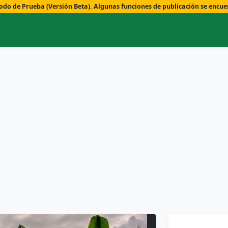
o de Prueba (Versión Beta). Algunas funciones de publicación se encue