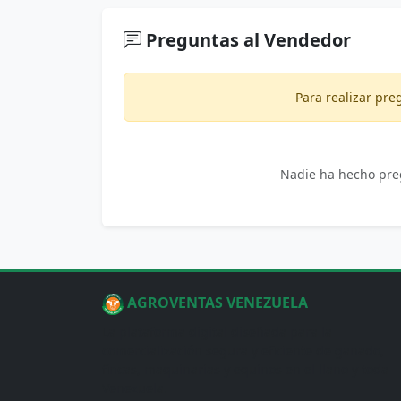
Preguntas al Vendedor
Para realizar pr
Nadie ha hecho preg
AGROVENTAS VENEZUELA
La plataforma digital diseñada para la
comercialización segura y eficiente de ganado,
fincas, maquinarias y equinos en el llano y toda
Venezuela.