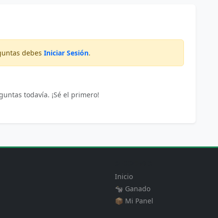
eguntas debes
Iniciar Sesión
.
untas todavía. ¡Sé el primero!
SECCIONES
Inicio
🐄 Ganado
📦 Mi Panel