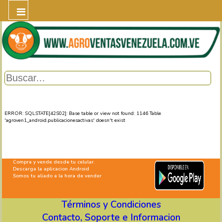
ERROR: SQLSTATE[42S02]: Base table or view not found: 1146 Table
'agroven1_android.publicacionesactivas' doesn't exist
Compra y vende desde tu celular.
Descarga la aplicacion Android
Somos tu aliado a la hora de vender
Términos y Condiciones
Contacto, Soporte e Informacion